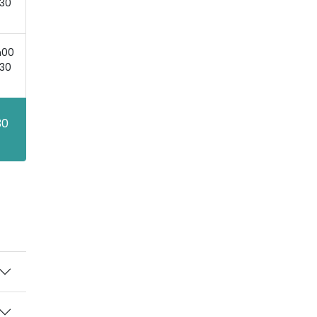
h30
h00
h30
30