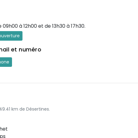
e 09h00 à 12h00 et de 13h30 à 17h30.
'ouverture
mail et numéro
hone
 49.41 km de Désertines.
het
ps