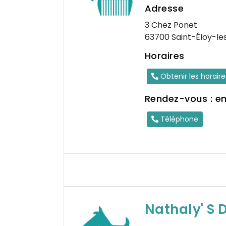
Adresse
3 Chez Ponet
63700 Saint-Éloy-le
Horaires
Obtenir les horair
Rendez-vous : e
Téléphone
Nathaly' S 