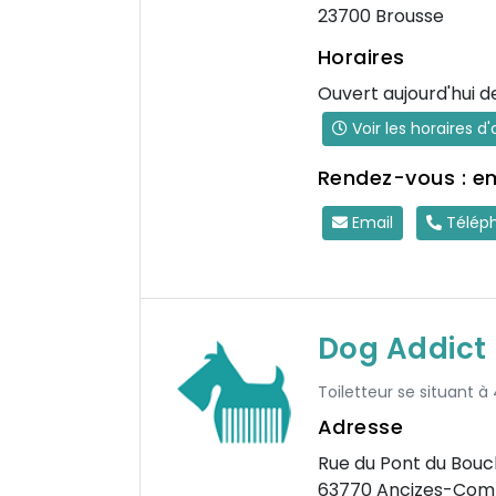
23700 Brousse
Horaires
Ouvert aujourd'hui d
Voir les horaires d
Rendez-vous : e
Email
Télép
Dog Addict
Toiletteur se situant à
Adresse
Rue du Pont du Bouc
63770 Ancizes-Com