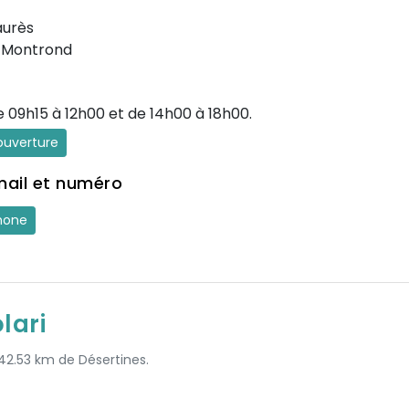
aurès
-Montrond
e 09h15 à 12h00 et de 14h00 à 18h00.
'ouverture
mail et numéro
hone
lari
 42.53 km de Désertines.