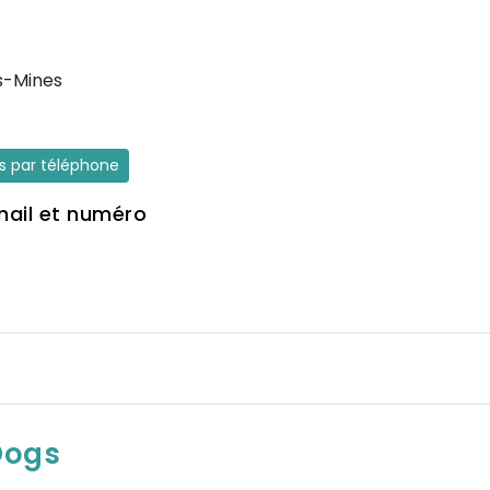
s-Mines
es par téléphone
mail et numéro
Dogs