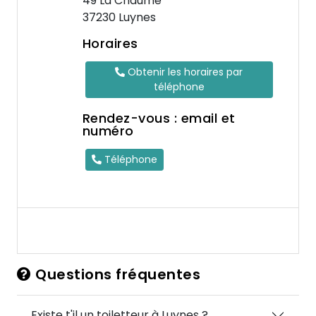
49 La Chaume
37230 Luynes
Horaires
Obtenir les horaires par
téléphone
Rendez-vous : email et
numéro
Téléphone
Questions fréquentes
Existe t'il un toiletteur à Luynes ?