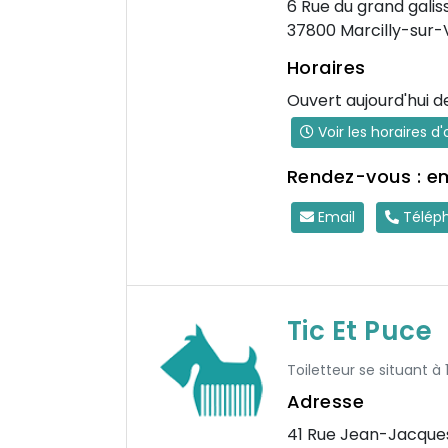
6 Rue du grand galis
37800 Marcilly-sur-
Horaires
Ouvert aujourd'hui d
Voir les horaires d
Rendez-vous : e
Email
Télép
Tic Et Puce
Toiletteur se situant à 
Adresse
41 Rue Jean-Jacque