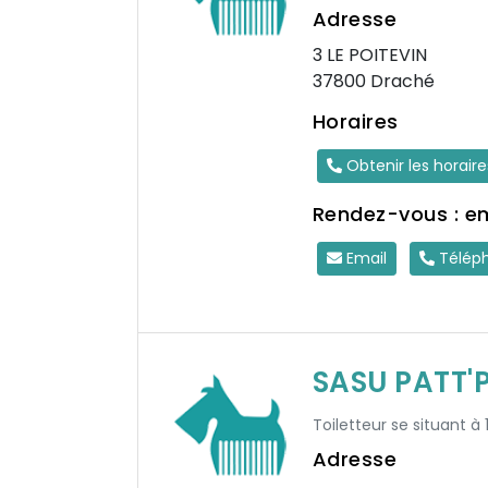
Adresse
3 LE POITEVIN
37800 Draché
Horaires
Obtenir les horair
Rendez-vous : e
Email
Télép
SASU PATT'
Toiletteur se situant à 
Adresse