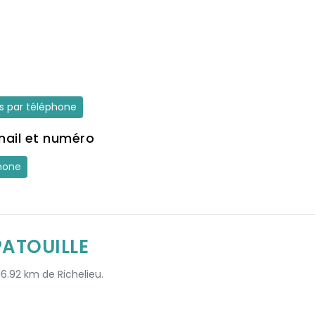
es par téléphone
mail et numéro
hone
PATOUILLE
16.92 km de Richelieu.