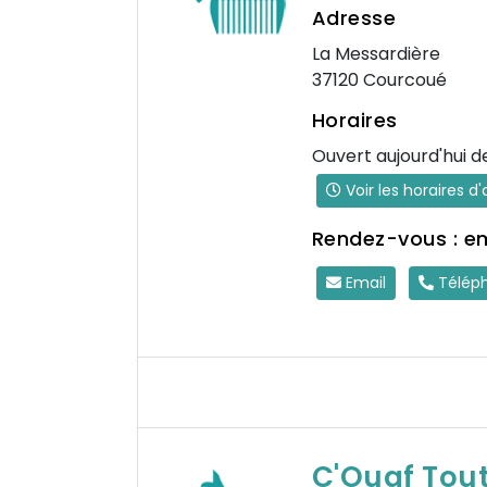
Adresse
La Messardière
37120 Courcoué
Horaires
Ouvert aujourd'hui d
Voir les horaires d
Rendez-vous : e
Email
Télép
C'Ouaf Tou