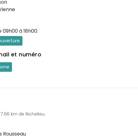
son
Vienne
e 09h00 à 18h00.
'ouverture
mail et numéro
hone
17.66 km de Richelieu.
s Rousseau