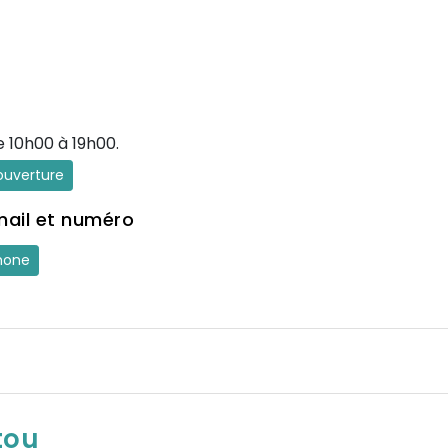
e 10h00 à 19h00.
'ouverture
mail et numéro
hone
tou