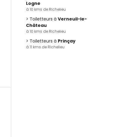
Logne
à 10 kms de Richelieu
Toiletteurs à
Verneuil-le-
Château
à 10 kms de Richelieu
Toiletteurs à
Prinçay
à 11 kms de Richelieu