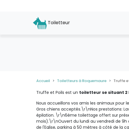
Toiletteur
Accueil
Toiletteurs à Roquemaure
Truffe e
Truffe et Poils est un
toiletteur se situant 
Nous accueillons vos amis les animaux pour leu
Gros chiens acceptés.\r\nNos prestations: La
épilation. \r\n6ème toilettage offert sur prése
mois).\r\nOuvert du lundi au vendredi de 9h à
de l'Eglise, parking à 50 mètres à côté de la 