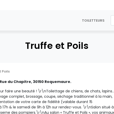
TOILETTEURS
Truffe et Poils
t Poils
2 Rue du Chapitre, 30150 Roquemaure.
r faire une beauté ! \r\nToilettage de chiens, de chats, lapins..
vage complet, brossage, coupe, séchage traditionnel à la main,
ntation de votre carte de fidélité (valable durant 15
 17h & le samedi de 9h à 12h sur rendez-vous. \r\nSalon situé 
caserne des pompiers.\r\nAu salon « Truffe et Poils », vos animau