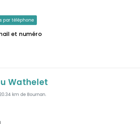
es par téléphone
mail et numéro
ou Wathelet
à 20.34 km de Bournan.
s