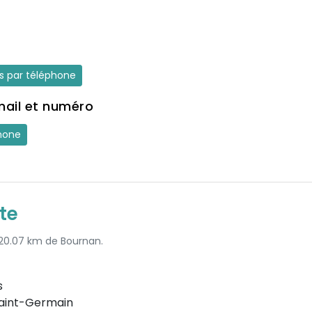
es par téléphone
mail et numéro
hone
te
à 20.07 km de Bournan.
s
aint-Germain