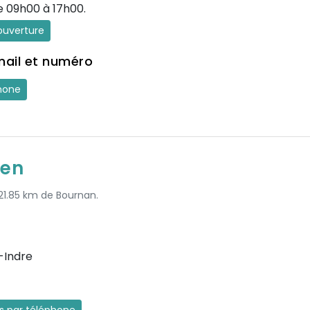
e 09h00 à 17h00.
'ouverture
mail et numéro
hone
ien
 21.85 km de Bournan.
-Indre