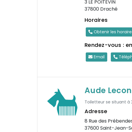
3 LE POITEVIN
37800 Draché
Horaires
Obtenir les horair
Rendez-vous : e
Email
Télép
Aude Lecon
Toiletteur se situant 
Adresse
8 Rue des Prébende
37600 Saint-Jean-S