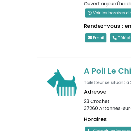
Ouvert aujourd'hui d
Voir les horaires d
Rendez-vous : e
Email
Télép
A Poil Le Ch
Toiletteur se situant à
Adresse
23 Crochet
37260 Artannes-sur
Horaires