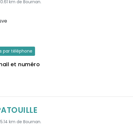
 10.61 km de Bournan.
sve
es par téléphone
mail et numéro
PATOUILLE
 15.14 km de Bournan.