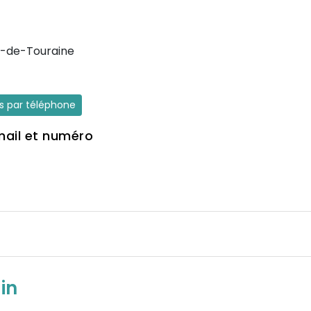
-de-Touraine
es par téléphone
mail et numéro
in