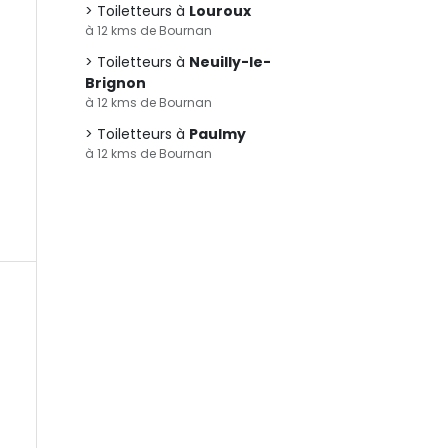
Toiletteurs à
Louroux
à 12 kms de Bournan
Toiletteurs à
Neuilly-le-
Brignon
à 12 kms de Bournan
Toiletteurs à
Paulmy
à 12 kms de Bournan