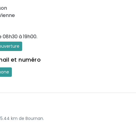
son
Vienne
e 08h30 à 19h00.
'ouverture
mail et numéro
hone
 15.44 km de Bournan.