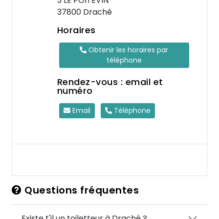
3 LE POITEVIN
37800 Draché
Horaires
Obtenir les horaires par
téléphone
Rendez-vous : email et
numéro
Email
Téléphone
Questions fréquentes
Existe t'il un toiletteur à Draché ?