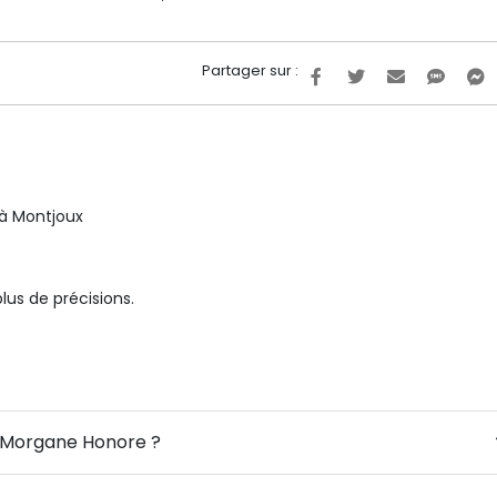
Partager sur :
 à Montjoux
us de précisions.
e Morgane Honore ?