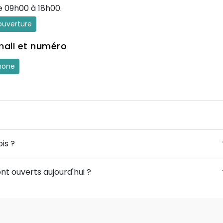
e 09h00 à 18h00.
'ouverture
mail et numéro
hone
ois ?
nt ouverts aujourd'hui ?