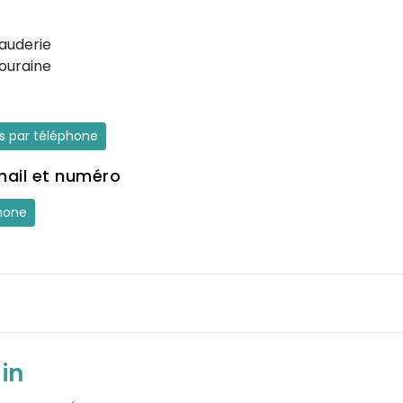
auderie
ouraine
es par téléphone
mail et numéro
hone
in