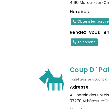
41110 Mareuil-sur-C
Horaires
Obtenir les horair
Rendez-vous : e
Téléphone
Coup D ' Pa
Toiletteur se situant à
Adresse
4 Chemin des Brebis
37270 Athée-sur-C