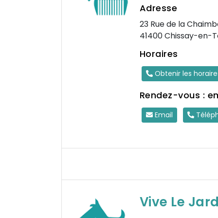
Adresse
23 Rue de la Chaimb
41400 Chissay-en-T
Horaires
Obtenir les horair
Rendez-vous : e
Email
Télép
Vive Le Jard