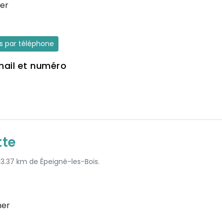
her
es par téléphone
mail et numéro
tte
 13.37 km de Épeigné-les-Bois.
her