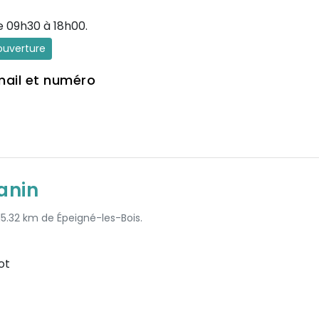
e 09h30 à 18h00.
'ouverture
mail et numéro
anin
 15.32 km de Épeigné-les-Bois.
ot