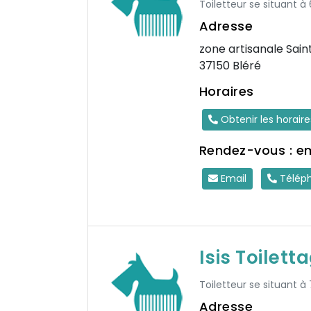
Toiletteur se situant à
Adresse
zone artisanale Sai
37150 Bléré
Horaires
Obtenir les horair
Rendez-vous : e
Email
Télép
Isis Toilett
Toiletteur se situant à
Adresse