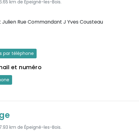
 6.65 km de Épeigné-les-Bois.
nt Julien Rue Commandant J Yves Cousteau
es par téléphone
mail et numéro
hone
age
 7.93 km de Épeigné-les-Bois.