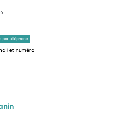
ré
es par téléphone
mail et numéro
anin