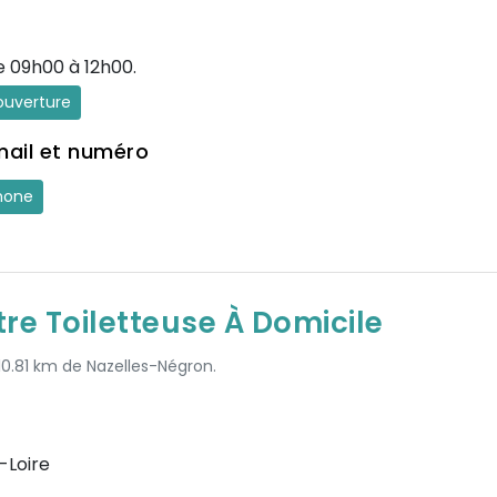
e 09h00 à 12h00.
'ouverture
mail et numéro
hone
re Toiletteuse À Domicile
 10.81 km de Nazelles-Négron.
-Loire