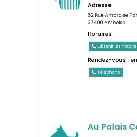
Adresse
62 Rue Ambroise Pa
37400 Amboise
Horaires
Obtenir les horair
Rendez-vous : e
Téléphone
Au Palais C