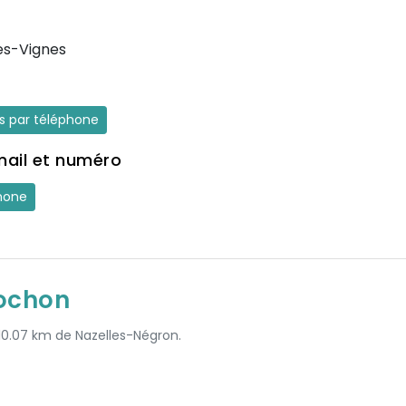
es-Vignes
es par téléphone
mail et numéro
hone
ochon
 10.07 km de Nazelles-Négron.