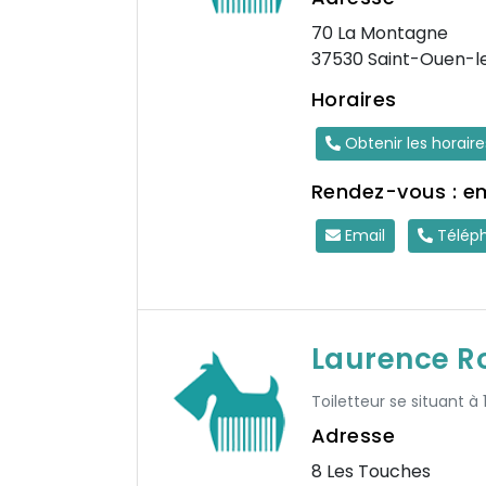
70 La Montagne
37530 Saint-Ouen-l
Horaires
Obtenir les horair
Rendez-vous : e
Email
Télép
Laurence R
Toiletteur se situant à
Adresse
8 Les Touches