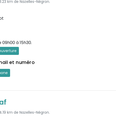
 3.23 km de Nazelles-Négron.
ot
e 09h00 à 15h30.
'ouverture
mail et numéro
hone
af
 4.19 km de Nazelles-Négron.