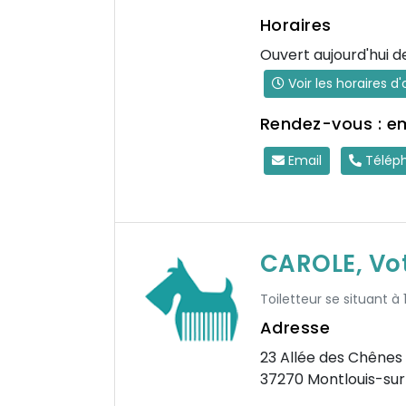
Horaires
Ouvert aujourd'hui d
Voir les horaires d
Rendez-vous : e
Email
Télép
CAROLE, Vot
Toiletteur se situant à
Adresse
23 Allée des Chênes
37270 Montlouis-sur