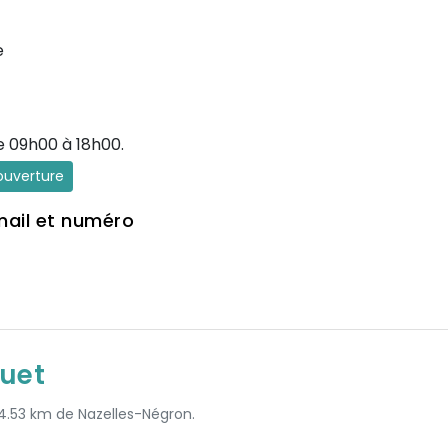
e
e 09h00 à 18h00.
'ouverture
mail et numéro
uet
 4.53 km de Nazelles-Négron.